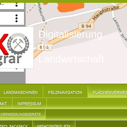
Digitalisierung
der
Landwirtschaft
LANDMASCHINEN
FELDNAVIGATION
FLÄCHENVERME
AKT
IMPRESSUM
 VERMESSUNGSGERÄTE
TROL BACKPACK
AREACONTROL RTK