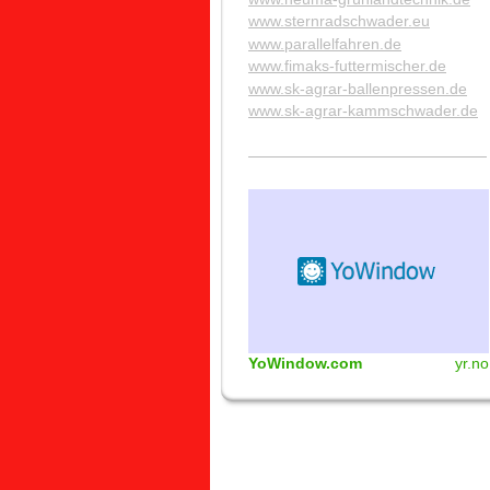
www.sternradschwader.eu
www.parallelfahren.de
www.fimaks-futtermischer.de
www.sk-agrar-ballenpressen.de
www.sk-agrar-kammschwader.de
YoWindow.com
yr.no