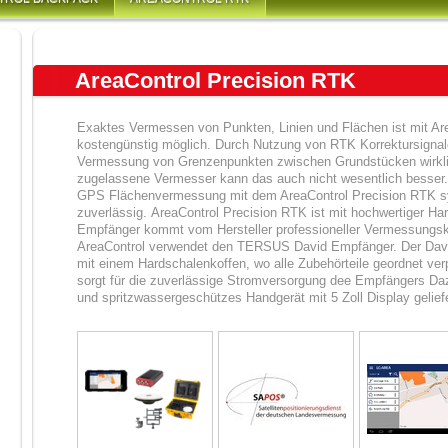
AreaControl Precision RTK
Exaktes Vermessen von Punkten, Linien und Flächen ist mit Ar
kostengünstig möglich. Durch Nutzung von RTK Korrektursignale
Vermessung von Grenzenpunkten zwischen Grundstücken wirklic
zugelassene Vermesser kann das auch nicht wesentlich besser.
GPS Flächenvermessung mit dem AreaControl Precision RTK sys
zuverlässig. AreaControl Precision RTK ist mit hochwertiger H
Empfänger kommt vom Hersteller professioneller Vermessun
AreaControl verwendet den TERSUS David Empfänger. Der D
mit einem Hardschalenkoffen, wo alle Zubehörteile geordnet v
sorgt für die zuverlässige Stromversorgung dee Empfängers Daz
und spritzwassergeschützes Handgerät mit 5 Zoll Display geliefe