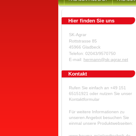
Hier finden Sie uns
SK-Agrar
Rottstrasse 85
45966 Gladbeck
Telefon: 02043/9570750
E-mail:
hermann@sk-agrar.net
Kontakt
Rufen Sie einfach an
+49 151
65151921 oder
nutzen Sie unser
Kontaktformular
Für weitere Informationen zu
unseren Angebot besuchen Sie
einmal unsere Produktwebseiten:
www.heuma-grünlandtechnik.de